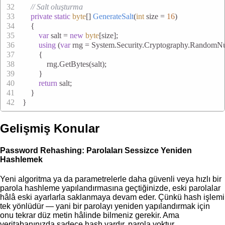
// Salt oluşturma
private
static
byte
[] 
GenerateSalt
(
int
 size = 
16
)
    {
var
 salt = 
new
byte
[size];
using
 (
var
 rng = System.Security.Cryptography.RandomNu
        {
            rng.GetBytes(salt);
        }
return
 salt;
    }
}
Gelişmiş Konular
Password Rehashing: Parolaları Sessizce Yeniden
Hashlemek
Yeni algoritma ya da parametrelerle daha güvenli veya hızlı bir
parola hashleme yapılandırmasına geçtiğinizde, eski parolalar
hâlâ eski ayarlarla saklanmaya devam eder. Çünkü hash işlemi
tek yönlüdür — yani bir parolayı yeniden yapılandırmak için
onu tekrar düz metin hâlinde bilmeniz gerekir. Ama
veritabanınızda sadece hash vardır, parola yoktur.