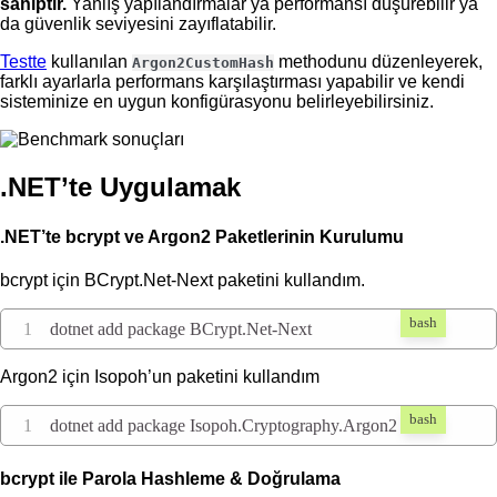
sahiptir.
Yanlış yapılandırmalar ya performansı düşürebilir ya
da güvenlik seviyesini zayıflatabilir.
Testte
kullanılan
methodunu düzenleyerek,
Argon2CustomHash
farklı ayarlarla performans karşılaştırması yapabilir ve kendi
sisteminize en uygun konfigürasyonu belirleyebilirsiniz.
.NET’te Uygulamak
.NET’te bcrypt ve Argon2 Paketlerinin Kurulumu
bcrypt için BCrypt.Net-Next paketini kullandım.
bash
dotnet add package BCrypt.Net-Next
Argon2 için Isopoh’un paketini kullandım
bash
dotnet add package Isopoh.Cryptography.Argon2
bcrypt ile Parola Hashleme & Doğrulama