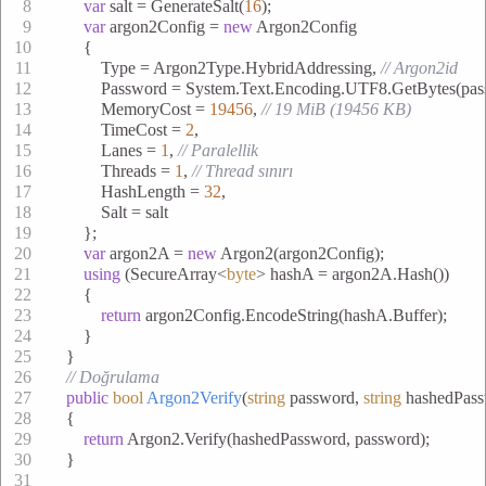
var
 salt = GenerateSalt(
16
);
var
 argon2Config = 
new
 Argon2Config
        {
            Type = Argon2Type.HybridAddressing, 
// Argon2id
            Password = System.Text.Encoding.UTF8.GetBytes(pas
            MemoryCost = 
19456
, 
// 19 MiB (19456 KB)
            TimeCost = 
2
,
            Lanes = 
1
, 
// Paralellik
            Threads = 
1
, 
// Thread sınırı
            HashLength = 
32
,
            Salt = salt
        };
var
 argon2A = 
new
 Argon2(argon2Config);
using
 (SecureArray<
byte
> hashA = argon2A.Hash())
        {
return
 argon2Config.EncodeString(hashA.Buffer);
        }
    }
// Doğrulama
public
bool
Argon2Verify
(
string
 password, 
string
 hashedPas
    {
return
 Argon2.Verify(hashedPassword, password);
    }