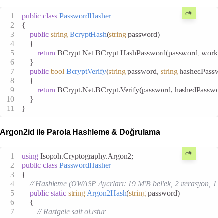
c#
public
class
PasswordHasher
{
public
string
BcryptHash
(
string
 password
)
    {
return
 BCrypt.Net.BCrypt.HashPassword(password, workF
    }
public
bool
BcryptVerify
(
string
 password, 
string
 hashedPass
    {
return
 BCrypt.Net.BCrypt.Verify(password, hashedPasswo
    }
}
Argon2id ile Parola Hashleme & Doğrulama
c#
using
 Isopoh.Cryptography.Argon2;
public
class
PasswordHasher
{
// Hashleme (OWASP Ayarları: 19 MiB bellek, 2 iterasyon, 1 
public
static
string
Argon2Hash
(
string
 password
)
    {
// Rastgele salt olustur