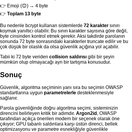
Emoji (😊) → 4 byte
Toplam 13 byte
Bu nedenle bcrypt kullanan sistemlerde
72 karakter
sınırı
koymak yanıltıcı olabilir. Bu sınırı karakter sayısına göre değil,
byte cinsinden kontrol etmek gerekir. Aksi takdirde parolanın
sonunda 72 byte sonrasındaki karakterler truncate edilir ve bu
çok düşük bir olaslık da olsa güvenlik açığına yol açabilir.
Tabii ki 72 byte veriden
collision saldırısı
gibi bir şeyin
mümkün olup olmayacağı ayrı bir tartışma konusudur.
Sonuç
Güvenlik, algoritma seçiminin yanı sıra bu seçimin OWASP
standartlarına uygun
parametrelerle
desteklenmesiyle
sağlanır.
Parola güvenliğinde doğru algoritma seçimi, sisteminizin
direncini belirleyen kritik bir adımdır.
Argon2id
, OWASP
tarafından açıkça önerilen modern bir seçenek olarak öne
çıkıyor; GPU tabanlı saldırılara karşı üstün direnci, bellek
optimizasyonu ve parametre esnekliğiyle güvenlikle