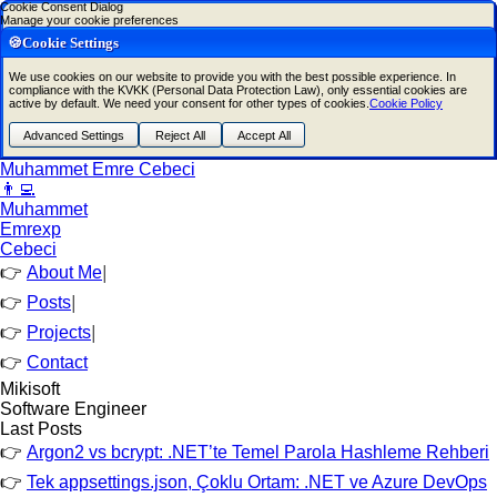
Cookie Consent Dialog
Manage your cookie preferences
🍪Cookie Settings
We use cookies on our website to provide you with the best possible experience. In
compliance with the KVKK (Personal Data Protection Law), only essential cookies are
active by default. We need your consent for other types of cookies.
Cookie Policy
Advanced Settings
Reject All
Accept All
Muhammet Emre Cebeci
👨‍💻
Muhammet
Emre
xp
Cebeci
About Me
|
Posts
|
Projects
|
Contact
Mikisoft
Software Engineer
Last Posts
Argon2 vs bcrypt: .NET’te Temel Parola Hashleme Rehberi
Tek appsettings.json, Çoklu Ortam: .NET ve Azure DevOps