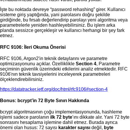
İşte bu noktada devreye “password rehashing” girer. Kullanıcı
sisteme giriş yaptığında, yani parolasını doğru şekilde
girdiğinde, bu fırsatı değerlendirip parolayı yeni algoritma veya
parametrelerle yeniden hashleyebilirsiniz. Bu işlem arka
planda sessizce gerçekleşir ve kullanıcı herhangi bir şey fark
etmez.
RFC 9106: İleri Okuma Önerisi
RFC 9106, Argon2'in teknik detaylarını ve parametre
optimizasyonunu açıklar. Özelliklikle
Section 4
, Parametre
seçiminin güvenlik üzerindeki etkilerini analiz etmektedir. RFC
9106'nın teknik tavsiyelerini inceleyerek parametreleri
ölçeklendirebilirsiniz.
https://datatracker.ietf.org/doc/html/rfc9106#section-4
Bonus: bcrypt’in 72 Byte Sınırı Hakkında
bcrypt algoritmasının çoğu implementasyonunda, hashleme
işlemi sadece parolanın
ilk 72 byte
’ını dikkate alır. Yani 72 byte
sonrasını hesaplama işlemine dahil etmez. Burada ayrıca
önemi olan husus: 72 sayısı
karakter sayısı
değil,
byte