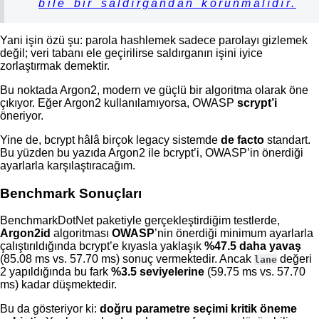
bile bir saldırgandan korunmalıdır.
Yani işin özü şu: parola hashlemek sadece parolayı gizlemek
değil; veri tabanı ele geçirilirse saldırganın işini iyice
zorlaştırmak demektir.
Bu noktada Argon2, modern ve güçlü bir algoritma olarak öne
çıkıyor. Eğer Argon2 kullanılamıyorsa, OWASP
scrypt’i
öneriyor.
Yine de, bcrypt hâlâ birçok legacy sistemde
de facto
standart.
Bu yüzden bu yazıda Argon2 ile bcrypt’i, OWASP’in önerdiği
ayarlarla karşılaştıracağım.
Benchmark Sonuçları
BenchmarkDotNet paketiyle gerçekleştirdiğim testlerde,
Argon2id
algoritması
OWASP
’nin önerdiği minimum ayarlarla
çalıştırıldığında bcrypt’e kıyasla yaklaşık
%47.5 daha yavaş
(85.08 ms vs. 57.70 ms) sonuç vermektedir. Ancak
değeri
lane
2 yapıldığında bu fark
%3.5 seviyelerine
(59.75 ms vs. 57.70
ms) kadar düşmektedir.
Bu da gösteriyor ki:
doğru parametre seçimi kritik öneme