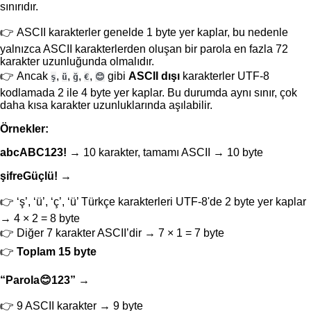
sınırıdır.
ASCII karakterler genelde 1 byte yer kaplar, bu nedenle
yalnızca ASCII karakterlerden oluşan bir parola en fazla 72
karakter uzunluğunda olmalıdır.
Ancak
,
,
,
,
gibi
ASCII dışı
karakterler UTF-8
ş
ü
ğ
€
😊
kodlamada 2 ile 4 byte yer kaplar. Bu durumda aynı sınır, çok
daha kısa karakter uzunluklarında aşılabilir.
Örnekler:
abcABC123!
→ 10 karakter, tamamı ASCII → 10 byte
şifreGüçlü!
→
‘ş’, ‘ü’, ‘ç’, ‘ü’ Türkçe karakterleri UTF-8'de 2 byte yer kaplar
→ 4 × 2 = 8 byte
Diğer 7 karakter ASCII’dir → 7 × 1 = 7 byte
Toplam 15 byte
“Parola😊123”
→
9 ASCII karakter → 9 byte