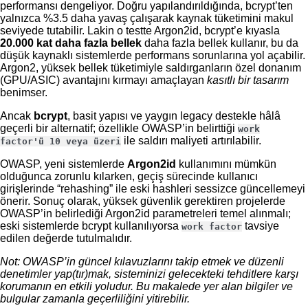
performansı dengeliyor. Doğru yapılandırıldığında, bcrypt’ten
yalnızca %3.5 daha yavaş çalışarak kaynak tüketimini makul
seviyede tutabilir. Lakin o testte Argon2id, bcrypt’e kıyasla
20.000 kat daha fazla bellek
daha fazla bellek kullanır, bu da
düşük kaynaklı sistemlerde performans sorunlarına yol açabilir.
Argon2, yüksek bellek tüketimiyle saldırganların özel donanım
(GPU/ASIC) avantajını kırmayı amaçlayan
kasıtlı bir tasarım
benimser.
Ancak
bcrypt
, basit yapısı ve yaygın legacy destekle hâlâ
geçerli bir alternatif; özellikle OWASP’in belirttiği
work
ile saldırı maliyeti artırılabilir.
factor'ü 10 veya üzeri
OWASP, yeni sistemlerde
Argon2id
kullanımını mümkün
olduğunca zorunlu kılarken, geçiş sürecinde kullanıcı
girişlerinde “rehashing” ile eski hashleri sessizce güncellemeyi
önerir. Sonuç olarak, yüksek güvenlik gerektiren projelerde
OWASP’in belirlediği Argon2id parametreleri temel alınmalı;
eski sistemlerde bcrypt kullanılıyorsa
tavsiye
work factor
edilen değerde tutulmalıdır.
Not: OWASP’in güncel kılavuzlarını takip etmek ve düzenli
denetimler yap(tır)mak, sisteminizi gelecekteki tehditlere karşı
korumanın en etkili yoludur. Bu makalede yer alan bilgiler ve
bulgular zamanla geçerliliğini yitirebilir.